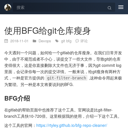
Tog
navi
使用BFG给git仓库瘦身
2018-11-01
Devops
git
bfg
评论
今天遇到一个问题，如何给一个gitlab的仓库瘦身。在我们日常开发
中，由于不规范或者不小心，误提交了一些大文件，导致git的仓库
变得很大，这是你直接删除大文件也无济于事，因为git commit log
里面，会记录你每一次的提交详情。一般来说，给git瘦身有两种方
式，一种是官方提供的
,这种命令用起来极
git-filter-branch
为繁琐。另一种是本文将要说到的BFG.
BFG介绍
在gitlab的帮助页面中也推荐了这个工具。官网说是比git-filter-
branch工具快10-720倍。这里根据我的使用，介绍一下这个工具。
这个工具的官网：
https://rtyley.github.io/bfg-repo-cleaner/