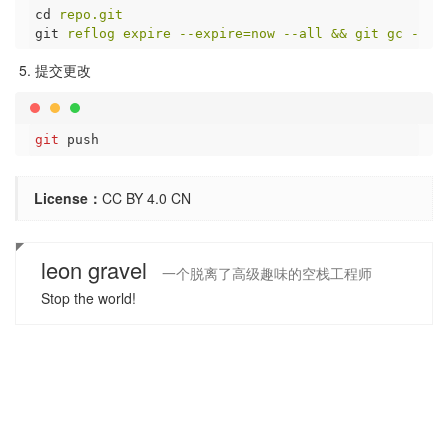
cd
repo.git
git
reflog expire --expire=now --all && git gc --pr
提交更改
git
License：
CC BY 4.0 CN
leon gravel
一个脱离了高级趣味的空栈工程师
Stop the world!