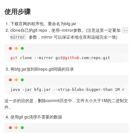
使用步骤
下载官网的程序包。重命名为bfg.jar
clone自己的git repo，使用–mirror参数。(注意这里一定要加
--
参数，mirror 可以保证本地仓库和远端完全一致)
mirror
git
 clone --mirror git
@github
将bfg.jar放到和repo.git同级的目录
java
-jar
bfg
.jar
--strip-blobs-bigger-than
 1
M
repo
这一步的目的是，删除commit历史中，文件大小大于1M的二进制文
件。
使用git gc清理不需要的数据