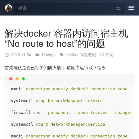
Tog
navi
解决docker 容器内访问宿主机
“No route to host”的问题
2018-11-04
Devops
docker
问题笔记
评论
首先确认是否已经关闭防火墙； 请顺序运行以下命令：
nmcli
connection modify docker0 connection.zone tru
systemctl
stop NetworkManager.service
firewall-cmd
--permanent --zone=trusted --change-in
systemctl
start NetworkManager.service
nmcli
connection modify docker0 connection.zone tru