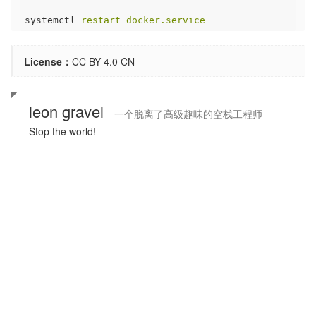
systemctl
restart docker.service
License：
CC BY 4.0 CN
leon gravel
一个脱离了高级趣味的空栈工程师
Stop the world!