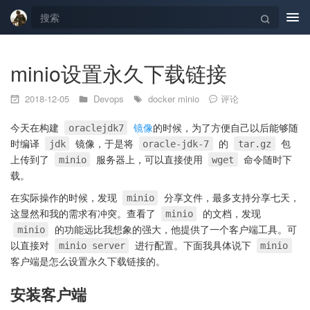
Tog
navi
minio设置永久下载链接
2018-12-05
Devops
docker
minio
评论
今天在构建
镜像
的时候，为了方便自己以后能够随
oraclejdk7
时编译
镜像，于是将
的
包
jdk
oracle-jdk-7
tar.gz
上传到了
服务器上，可以直接使用
命令随时下
minio
wget
载。
在实际操作的时候，发现
分享文件，最多支持分享七天，
minio
这显然和我的需求有冲突。查看了
的文档，发现
minio
的功能远比我想象的强大，他提供了一个客户端工具。可
minio
以直接对
进行配置。下面我具体说下
minio server
minio
客户端是怎么设置永久下载链接的。
安装客户端