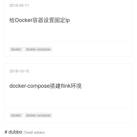
2019-02-11
给Docker容器设置固定ip
docker
docker-compose
2018-10-15
docker-compose搭建flink环境
docker
docker-compose
# dubbo
(Total2 articles)