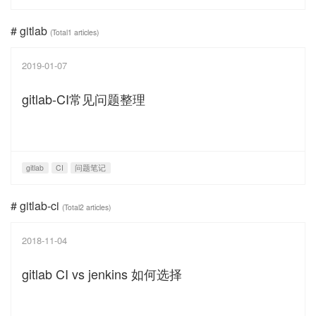
# gitlab
(Total1 articles)
2019-01-07
gitlab-CI常见问题整理
gitlab
CI
问题笔记
# gitlab-ci
(Total2 articles)
2018-11-04
gitlab CI vs jenkins 如何选择