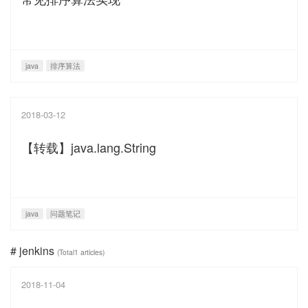
java
排序算法
2018-03-12
【转载】java.lang.String
java
问题笔记
# jenkins
(Total1 articles)
2018-11-04