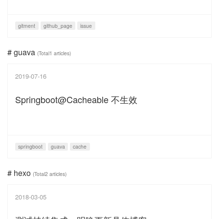
gitment
github_page
issue
# guava
(Total1 articles)
2019-07-16
Springboot@Cacheable 不生效
springboot
guava
cache
# hexo
(Total2 articles)
2018-03-05