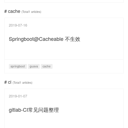
# cache
(Total1 articles)
2019-07-16
Springboot@Cacheable 不生效
springboot
guava
cache
# ci
(Total1 articles)
2019-01-07
gitlab-CI常见问题整理