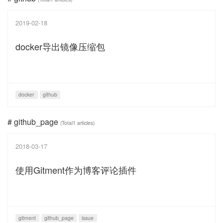
2019-02-18
docker导出镜像压缩包
docker
github
# github_page
(Total1 articles)
2018-03-17
使用Gitment作为博客评论插件
gitment
github_page
issue