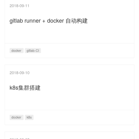
2018-09-11
gitlab runner + docker 自动构建
docker
gitlab-CI
2018-09-10
k8s集群搭建
docker
k8s