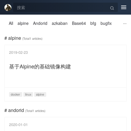
Tog
navi
All
alpine
Andorid
azkaban
Base64
bfg
bugfix
# alpine
(Total1 articles)
2019-02-23
基于Alpine的基础镜像构建
docker
linux
alpine
# andorid
(Total1 articles)
2020-01-01