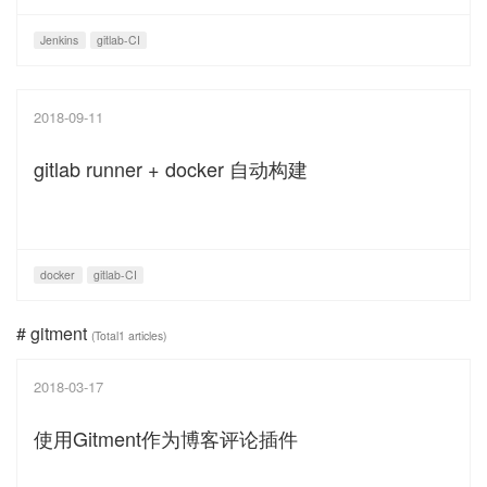
Jenkins
gitlab-CI
2018-09-11
gitlab runner + docker 自动构建
docker
gitlab-CI
# gitment
(Total1 articles)
2018-03-17
使用Gitment作为博客评论插件