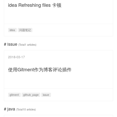
idea Refreshing files 卡顿
idea
问题笔记
# issue
(Total1 articles)
2018-03-17
使用Gitment作为博客评论插件
gitment
github_page
issue
# java
(Total10 articles)