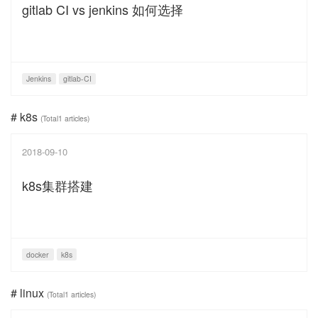
gitlab CI vs jenkins 如何选择
Jenkins
gitlab-CI
# k8s
(Total1 articles)
2018-09-10
k8s集群搭建
docker
k8s
# linux
(Total1 articles)