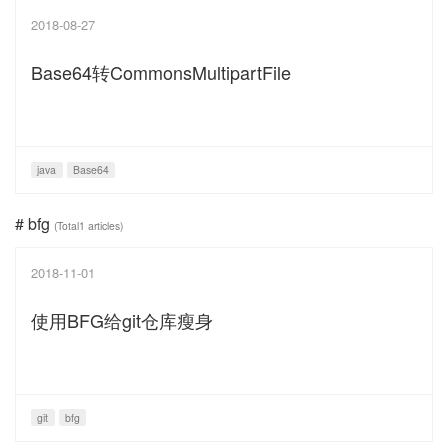
2018-08-27
Base64转CommonsMultipartFile
java
Base64
# bfg
(Total1 articles)
2018-11-01
使用BFG给git仓库瘦身
git
bfg