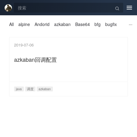
Tog
navi
All
alpine
Andorid
azkaban
Base64
bfg
bugfix
2019-07-06
azkaban回调配置
java
调度
azkaban